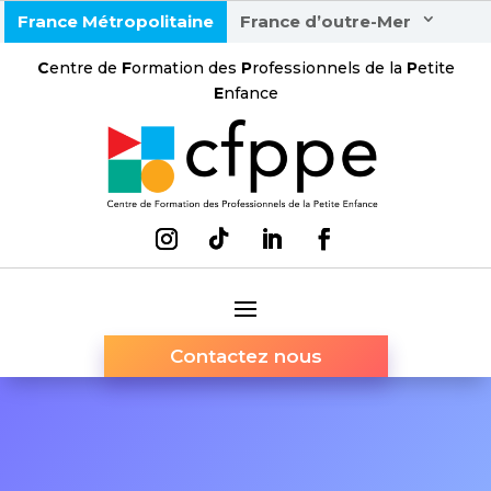
France Métropolitaine
France d’outre-Mer
C
entre de
F
ormation des
P
rofessionnels de la
P
etite
E
nfance
Contactez nous