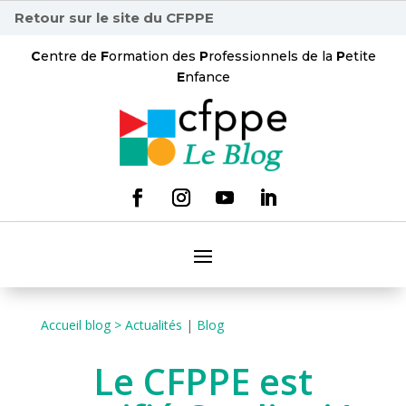
Retour sur le site du CFPPE
C
entre de
F
ormation des
P
rofessionnels de la
P
etite
E
nfance
Accueil blog >
Actualités
|
Blog
Le CFPPE est