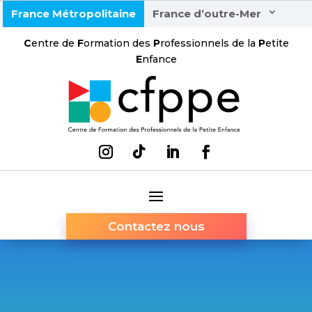
France Métropolitaine
France d’outre-Mer
C
entre de
F
ormation des
P
rofessionnels de la
P
etite
E
nfance
Contactez nous