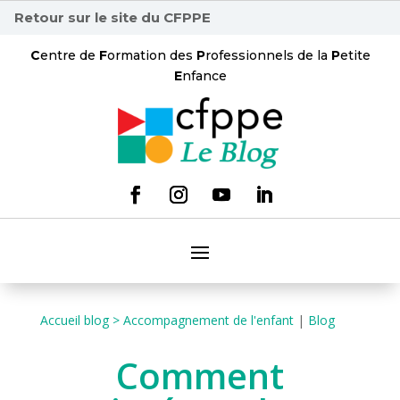
Retour sur le site du CFPPE
C
entre de
F
ormation des
P
rofessionnels de la
P
etite
E
nfance
Accueil blog >
Accompagnement de l'enfant
|
Blog
Comment