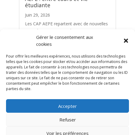
étudiante
Juin 29, 2026
Les CAP AEPE repartent avec de nouvelles
compétences, une expérience
Gérer le consentement aux
professionnelle enrichie et un tas de
cookies
souvenirs.Alors que le mois de juillet arrive
à grands pas, la formation de notre promo
Pour offrir les meilleures expériences, nous utilisons des technologies
de...
telles que les cookies pour stocker et/ou accéder aux informations des
appareils. Le fait de consentir à ces technologies nous permettra de
traiter des données telles que le comportement de navigation ou les ID
uniques sur ce site. Le fait de ne pas consentir ou de retirer son
consentement peut empêcher le bon fonctionnement de certaines
parties du site.
Accepter
© CFPPE 2026 | Tous droits réservés
Refuser
Mentions légales
Règlements intérieurs
Conditions générales de vente
Archives
Blog
Voir les préférences