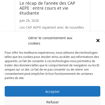
Le récap de l’année des CAP
AEPE : entre cours et vie
étudiante
Juin 29, 2026
Les CAP AEPE repartent avec de nouvelles
compétences, une expérience
Gérer le consentement aux
professionnelle enrichie et un tas de
cookies
souvenirs.Alors que le mois de juillet arrive
à grands pas, la formation de notre promo
Pour offrir les meilleures expériences, nous utilisons des technologies
de...
telles que les cookies pour stocker et/ou accéder aux informations des
appareils. Le fait de consentir à ces technologies nous permettra de
traiter des données telles que le comportement de navigation ou les ID
uniques sur ce site. Le fait de ne pas consentir ou de retirer son
consentement peut empêcher le bon fonctionnement de certaines
parties du site.
Accepter
© CFPPE 2026 | Tous droits réservés
Refuser
Mentions légales
Règlements intérieurs