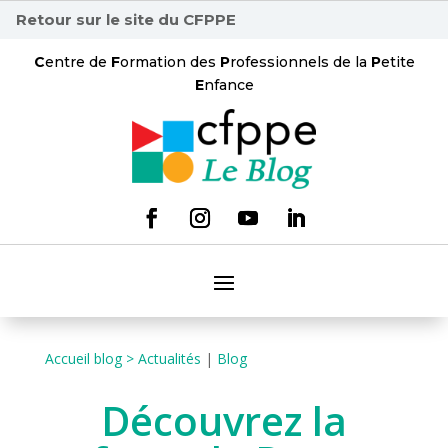
Retour sur le site du CFPPE
C
entre de
F
ormation des
P
rofessionnels de la
P
etite
E
nfance
Accueil blog >
Actualités
|
Blog
Découvrez la