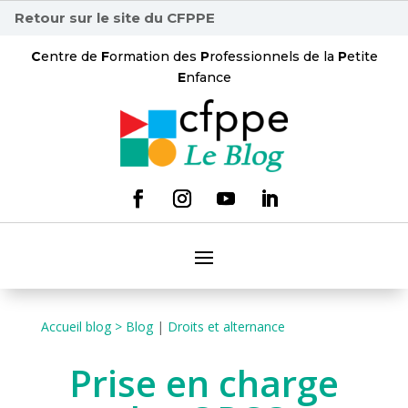
Retour sur le site du CFPPE
C
entre de
F
ormation des
P
rofessionnels de la
P
etite
E
nfance
Accueil blog >
Blog
|
Droits et alternance
Prise en charge