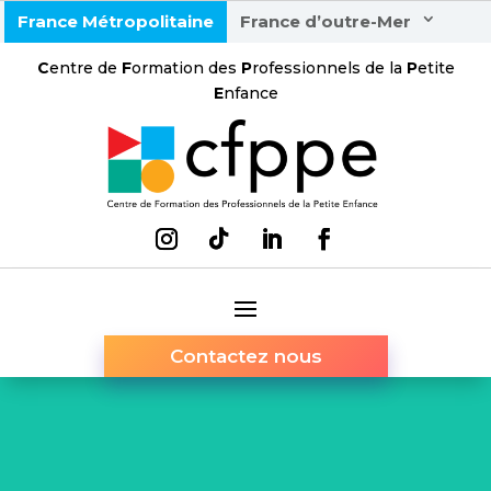
France Métropolitaine
France d’outre-Mer
C
entre de
F
ormation des
P
rofessionnels de la
P
etite
E
nfance
Contactez nous