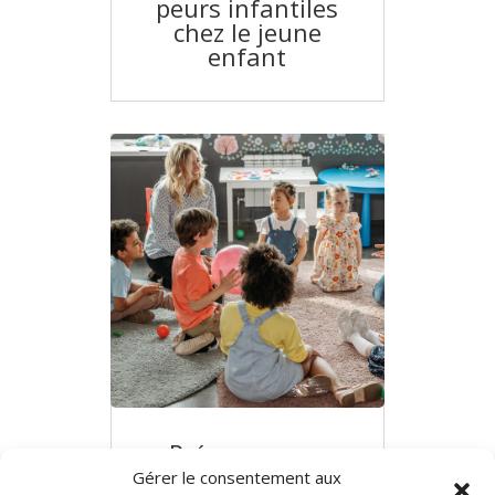
peurs infantiles
chez le jeune
enfant
Préserver son
équilibre
Gérer le consentement aux