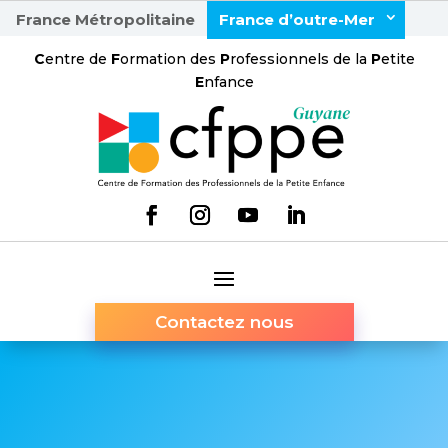
France Métropolitaine
France d’outre-Mer
C
entre de
F
ormation des
P
rofessionnels de la
P
etite
E
nfance
Contactez nous