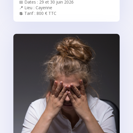
📅 Dates : 29 et 30 juin 2026
📍 Lieu : Cayenne
💲 Tarif : 800 € TTC