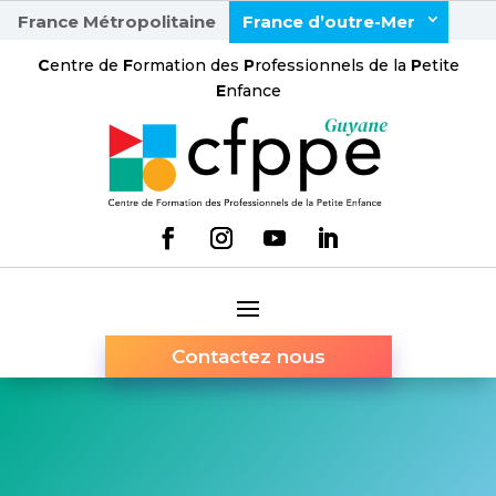
France Métropolitaine
France d’outre-Mer
C
entre de
F
ormation des
P
rofessionnels de la
P
etite
E
nfance
Contactez nous