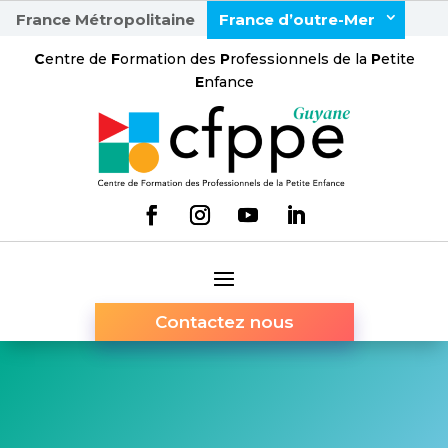
France Métropolitaine
France d’outre-Mer
C
entre de
F
ormation des
P
rofessionnels de la
P
etite
E
nfance
Contactez nous