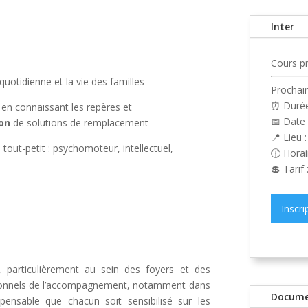
Inter
Cours p
quotidienne et la vie des familles
Prochain
⏰ Durée 
 en connaissant les repères et
📅 Date 
ion
de solutions de remplacement
📍 Lieu 
 tout-petit : psychomoteur, intellectuel,
🕧 Horai
💲 Tarif
Inscri
 particulièrement au sein des foyers et des
essionnels de l’accompagnement, notamment dans
Docume
pensable que chacun soit sensibilisé sur les