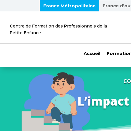
France Métropolitaine
France d’ou
C
entre de
F
ormation des
P
rofessionnels de la
P
etite
E
nfance
Accueil
Formation
CO
L’impact