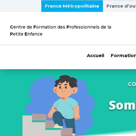
France Métropolitaine
France d’ou
C
entre de
F
ormation des
P
rofessionnels de la
P
etite
E
nfance
Accueil
Formation
CO
Somm