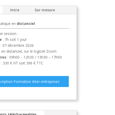
Intra
Sur mesure
ratique en
distanciel
e session :
e
: 7h soit 1 jour
: 07 décembre 2026
: en distanciel, sur le logiciel Zoom
ires
: 09h00 – 12h30 / 13h30 – 17h00
: 330 € HT soit 396 € TTC
scription Formation Inter-entreprises
nts téléchargeables