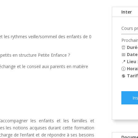
Inter
Cours p
t les rythmes veille/sommeil des enfants de 0
Prochain
⏰
Duré
📅
Date
etits en structure Petite Enfance ?
📍
Lieu
’échange et le conseil aux parents en matière
🕧
Hora
💲
Tarif
In
’accompagner les enfants et les familles et
es les notions acquises durant cette formation
charge de l’enfant et de répondre à ses besoins
Docume