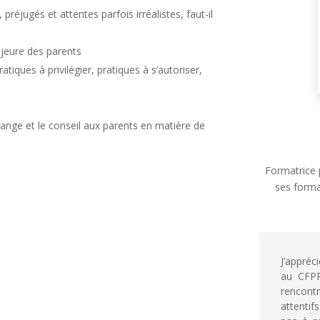
préjugés et attentes parfois irréalistes, faut-il
jeure des parents
iques à privilégier, pratiques à s’autoriser,
hange et le conseil aux parents en matière de
Formatrice p
ses forma
J’appré
au CFPP
rencont
attentif