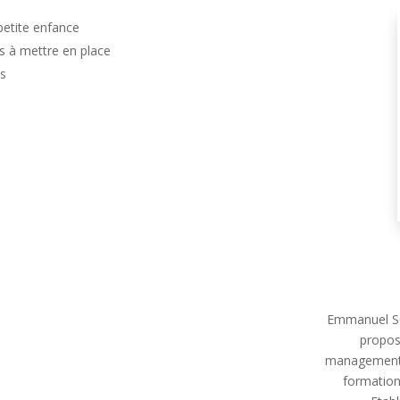
etite enfance
us à mettre en place
es
Emmanuel Sch
propos
management 
formations