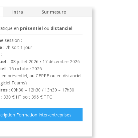
Intra
Sur mesure
ratique en
présentiel
ou
distanciel
e session :
e
: 7h soit 1 jour
:
iel
: 08 juillet 2026 / 17 décembre 2026
iel
: 16 octobre 2026
: en présentiel, au CFPPE ou en distanciel
logiciel Teams)
ires
: 09h30 – 12h30 / 13h30 – 17h30
: 330 € HT soit 396 € TTC
scription Formation Inter-entreprises