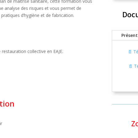
plan de maîtrise sanitaire, cette formation vous
une analyse des risques et vous permet de
Docu
pratiques d’hygiène et de fabrication.
Présent
e restauration collective en EAJE.
📄 T
📄 T
tion
Z
ur