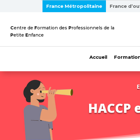
France Métropolitaine
France d’ou
C
entre de
F
ormation des
P
rofessionnels de la
P
etite
E
nfance
Accueil
Formation
E
HACCP et