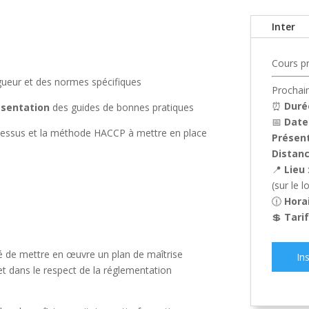
Inter
Cours p
gueur et des normes spécifiques
Prochain
⏰
Duré
ésentation
des guides de bonnes pratiques
📅
Date
ocessus et la méthode HACCP à mettre en place
Présent
Distanc
📍
Lieu
(sur le 
🕧
Hora
💲
Tarif
té de mettre en œuvre un plan de maîtrise
In
 et dans le respect de la réglementation