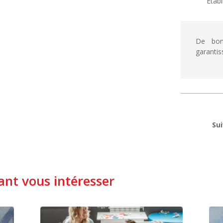
Etabl
De bonn
garantis
Sui
nt vous intéresser